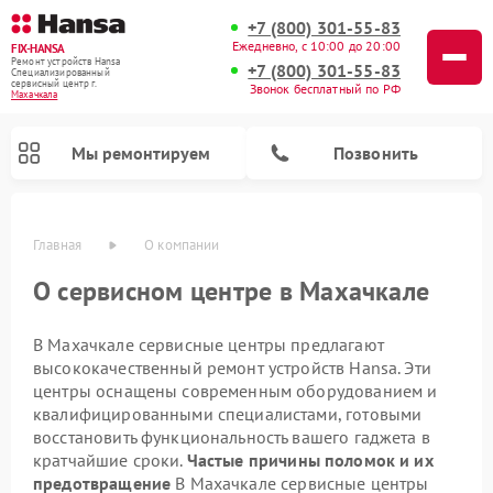
+7 (800) 301-55-83
Ежедневно, с 10:00 до 20:00
FIX-HANSA
Ремонт устройств Hansa
+7 (800) 301-55-83
Специализированный
cервисный центр г.
Звонок бесплатный по РФ
Махачкала
Мы ремонтируем
Позвонить
Главная
О компании
О сервисном центре в Махачкале
В Махачкале сервисные центры предлагают
высококачественный ремонт устройств Hansa. Эти
центры оснащены современным оборудованием и
квалифицированными специалистами, готовыми
восстановить функциональность вашего гаджета в
Ремонт варочных панелей Hansa
Ремонт посудомоечных машин Hansa
Ремонт микроволновых печей Hansa
Ремонт стиральных машин Hansa
кратчайшие сроки.
Частые причины поломок и их
предотвращение
В Махачкале сервисные центры