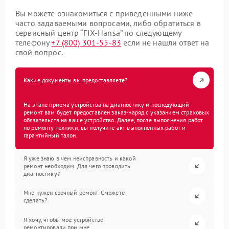
Вы можете ознакомиться с приведенными ниже
часто задаваемыми вопросами, либо обратиться в
сервисный центр “FIX-Hansa” по следующему
телефону
+7 (800) 301-55-83
если не нашли ответ на
свой вопрос.
Какие документы вы предоставляете?
На этапе приема устройства на диагностику и последующий
ремонт вам будет предоставлен заказ-наряд с указанием страховых
обязательств на ваше устройство. Далее, после выполнения работ
по ремонту техники, вы получите акт выполненных работ и
гарантийный талон.
Я уже знаю в чем неисправность и какой
ремонт необходим. Для чего проводить
диагностику?
Мне нужен срочный ремонт. Сможете
сделать?
Я хочу, чтобы мое устройство
ремонтировали при мне.