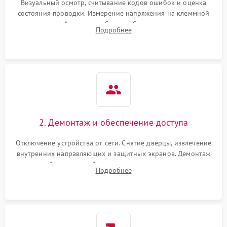
Визуальный осмотр, считывание кодов ошибок и оценка
состояния проводки. Измерение напряжения на клеммной
колодке. Анализ жалоб на проблемы с нагревом,
Подробнее
конвекцией, панелью управления или блокировкой дверцы.
2. Демонтаж и обеспечение доступа
Отключение устройства от сети. Снятие дверцы, извлечение
внутренних направляющих и защитных экранов. Демонтаж
задней или верхней панели для прямого доступа к
Подробнее
нагревательным элементам, плате и вентиляторам.