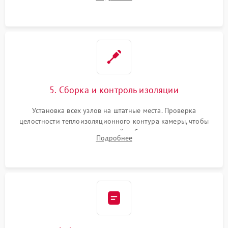
выгоревших реле, восстановление контактов и замена
уплотнителя.
5. Сборка и контроль изоляции
Установка всех узлов на штатные места. Проверка
целостности теплоизоляционного контура камеры, чтобы
исключить перегрев кухонной мебели и потерю тепла.
Подробнее
Надежная фиксация клемм и сборка корпуса шкафа.