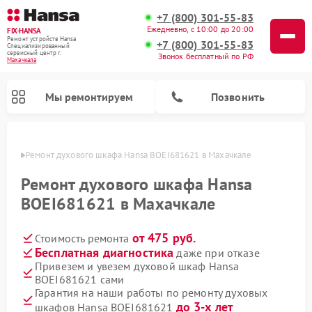
+7 (800) 301-55-83
Ежедневно, с 10:00 до 20:00
FIX-HANSA
Ремонт устройств Hansa
+7 (800) 301-55-83
Специализированный
cервисный центр г.
Звонок бесплатный по РФ
Махачкала
Мы ремонтируем
Позвонить
чкале
Ремонт духового шкафа Hansa BOEI681621 в Махачкале
Ремонт духового шкафа Hansa
BOEI681621 в Махачкале
от 475 руб.
Стоимость ремонта
Ремонт варочных панелей Hansa
Ремонт микроволновых печей Hansa
Ремонт стиральных машин Hansa
Ремонт посудомоечных машин Hansa
Бесплатная диагностика
даже при отказе
Привезем и увезем духовой шкаф Hansa
BOEI681621 сами
Гарантия на наши работы по ремонту духовых
до 3-х лет
шкафов Hansa BOEI681621