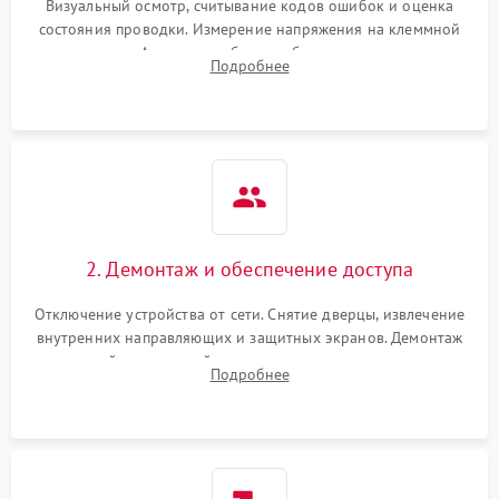
Визуальный осмотр, считывание кодов ошибок и оценка
состояния проводки. Измерение напряжения на клеммной
колодке. Анализ жалоб на проблемы с нагревом,
Подробнее
конвекцией, панелью управления или блокировкой дверцы.
2. Демонтаж и обеспечение доступа
Отключение устройства от сети. Снятие дверцы, извлечение
внутренних направляющих и защитных экранов. Демонтаж
задней или верхней панели для прямого доступа к
Подробнее
нагревательным элементам, плате и вентиляторам.