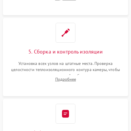
выгоревших реле, восстановление контактов и замена
уплотнителя.
5. Сборка и контроль изоляции
Установка всех узлов на штатные места. Проверка
целостности теплоизоляционного контура камеры, чтобы
исключить перегрев кухонной мебели и потерю тепла.
Подробнее
Надежная фиксация клемм и сборка корпуса шкафа.