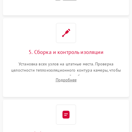
выгоревших реле, восстановление контактов и замена
уплотнителя.
5. Сборка и контроль изоляции
Установка всех узлов на штатные места. Проверка
целостности теплоизоляционного контура камеры, чтобы
исключить перегрев кухонной мебели и потерю тепла.
Подробнее
Надежная фиксация клемм и сборка корпуса шкафа.