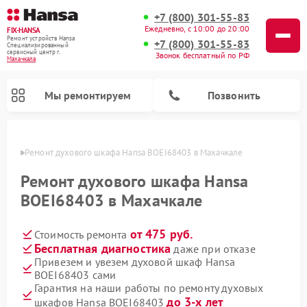
+7 (800) 301-55-83
Ежедневно, с 10:00 до 20:00
FIX-HANSA
Ремонт устройств Hansa
+7 (800) 301-55-83
Специализированный
cервисный центр г.
Звонок бесплатный по РФ
Махачкала
Мы ремонтируем
Позвонить
чкале
Ремонт духового шкафа Hansa BOEI68403 в Махачкале
Ремонт духового шкафа Hansa
BOEI68403 в Махачкале
от 475 руб.
Стоимость ремонта
Ремонт варочных панелей Hansa
Ремонт микроволновых печей Hansa
Ремонт стиральных машин Hansa
Ремонт посудомоечных машин Hansa
Бесплатная диагностика
даже при отказе
Привезем и увезем духовой шкаф Hansa
BOEI68403 сами
Гарантия на наши работы по ремонту духовых
до 3-х лет
шкафов Hansa BOEI68403