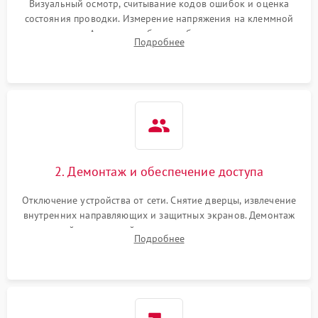
Визуальный осмотр, считывание кодов ошибок и оценка
состояния проводки. Измерение напряжения на клеммной
колодке. Анализ жалоб на проблемы с нагревом,
Подробнее
конвекцией, панелью управления или блокировкой дверцы.
2. Демонтаж и обеспечение доступа
Отключение устройства от сети. Снятие дверцы, извлечение
внутренних направляющих и защитных экранов. Демонтаж
задней или верхней панели для прямого доступа к
Подробнее
нагревательным элементам, плате и вентиляторам.