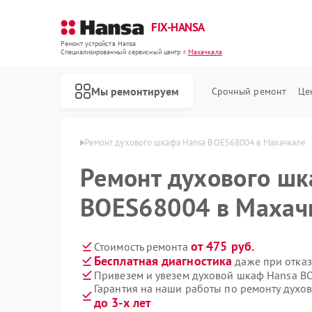
FIX-HANSA
Ремонт устройств Hansa
Специализированный cервисный центр г.
Махачкала
Мы ремонтируем
Срочный ремонт
Це
 Hansa в Махачкале
Ремонт духового шкафа Hansa BOES68004 в Махачкале
Ремонт духового шк
BOES68004 в Махач
от 475 руб.
Стоимость ремонта
Бесплатная диагностика
даже при отказ
Ремонт варочных панелей Hansa
Ремонт микроволновых печей Hansa
Ремонт посудомоечных машин Hansa
Ремонт стиральных машин Hansa
Привезем и увезем духовой шкаф Hansa B
Гарантия на наши работы по ремонту дух
до 3-х лет