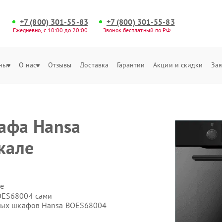
+7 (800) 301-55-83
+7 (800) 301-55-83
Ежедневно, с 10:00 до 20:00
Звонок бесплатный по РФ
ны
О нас
Отзывы
Доставка
Гарантии
Акции и скидки
Зая
афа Hansa
кале
е
OES68004 сами
овых шкафов Hansa BOES68004