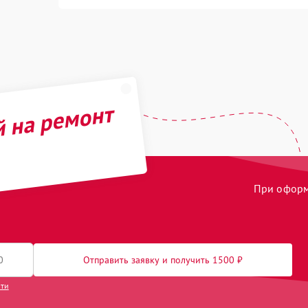
й на ремонт
При оформл
Отправить заявку и получить 1500 ₽
сти