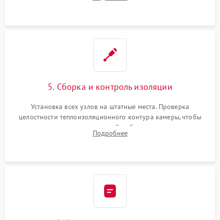
выгоревших реле, восстановление контактов и замена
уплотнителя.
5. Сборка и контроль изоляции
Установка всех узлов на штатные места. Проверка
целостности теплоизоляционного контура камеры, чтобы
исключить перегрев кухонной мебели и потерю тепла.
Подробнее
Надежная фиксация клемм и сборка корпуса шкафа.