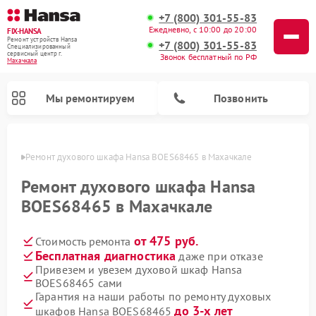
+7 (800) 301-55-83
Ежедневно, с 10:00 до 20:00
FIX-HANSA
Ремонт устройств Hansa
+7 (800) 301-55-83
Специализированный
cервисный центр г.
Звонок бесплатный по РФ
Махачкала
Мы ремонтируем
Позвонить
чкале
Ремонт духового шкафа Hansa BOES68465 в Махачкале
Ремонт духового шкафа Hansa
BOES68465 в Махачкале
от 475 руб.
Стоимость ремонта
Ремонт варочных панелей Hansa
Ремонт микроволновых печей Hansa
Ремонт стиральных машин Hansa
Ремонт посудомоечных машин Hansa
Бесплатная диагностика
даже при отказе
Привезем и увезем духовой шкаф Hansa
BOES68465 сами
Гарантия на наши работы по ремонту духовых
до 3-х лет
шкафов Hansa BOES68465