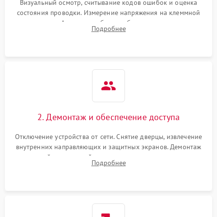
Визуальный осмотр, считывание кодов ошибок и оценка
состояния проводки. Измерение напряжения на клеммной
колодке. Анализ жалоб на проблемы с нагревом,
Подробнее
конвекцией, панелью управления или блокировкой дверцы.
2. Демонтаж и обеспечение доступа
Отключение устройства от сети. Снятие дверцы, извлечение
внутренних направляющих и защитных экранов. Демонтаж
задней или верхней панели для прямого доступа к
Подробнее
нагревательным элементам, плате и вентиляторам.