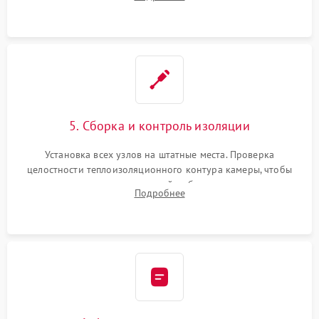
выгоревших реле, восстановление контактов и замена
уплотнителя.
5. Сборка и контроль изоляции
Установка всех узлов на штатные места. Проверка
целостности теплоизоляционного контура камеры, чтобы
исключить перегрев кухонной мебели и потерю тепла.
Подробнее
Надежная фиксация клемм и сборка корпуса шкафа.