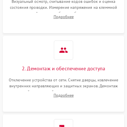
Визуальный осмотр, считывание кодов ошибок и оценка
состояния проводки. Измерение напряжения на клеммной
колодке. Анализ жалоб на проблемы с нагревом,
Подробнее
конвекцией, панелью управления или блокировкой дверцы.
2. Демонтаж и обеспечение доступа
Отключение устройства от сети. Снятие дверцы, извлечение
внутренних направляющих и защитных экранов. Демонтаж
задней или верхней панели для прямого доступа к
Подробнее
нагревательным элементам, плате и вентиляторам.