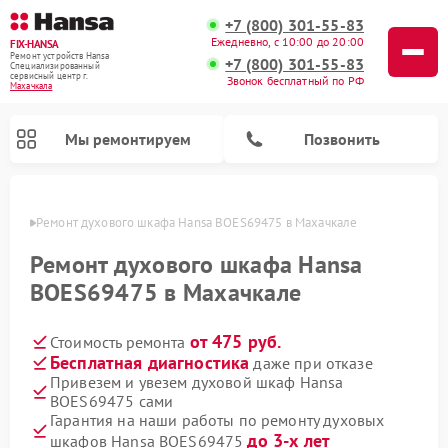
+7 (800) 301-55-83
Ежедневно, с 10:00 до 20:00
FIX-HANSA
Ремонт устройств Hansa
+7 (800) 301-55-83
Специализированный
cервисный центр г.
Звонок бесплатный по РФ
Махачкала
Мы ремонтируем
Позвонить
чкале
Ремонт духового шкафа Hansa BOES69475 в Махачкале
Ремонт духового шкафа Hansa
BOES69475 в Махачкале
от 475 руб.
Стоимость ремонта
Ремонт варочных панелей Hansa
Ремонт микроволновых печей Hansa
Ремонт стиральных машин Hansa
Ремонт посудомоечных машин Hansa
Бесплатная диагностика
даже при отказе
Привезем и увезем духовой шкаф Hansa
BOES69475 сами
Гарантия на наши работы по ремонту духовых
до 3-х лет
шкафов Hansa BOES69475