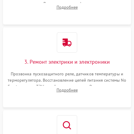
течеискателем. Демонтаж старого фильтра-осушителя и
Подробнее
продувка капиллярной трубки для устранения засоров.
3. Ремонт электрики и электроники
Прозвонка пускозащитного реле, датчиков температуры и
терморегулятора. Восстановление цепей питания системы No
Frost, включая ТЭН оттайки и вентилятор. Ремонт или замена
Подробнее
платы управления при сбоях алгоритмов.