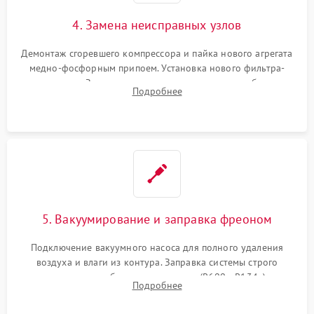
4. Замена неисправных узлов
Демонтаж сгоревшего компрессора и пайка нового агрегата
медно-фосфорным припоем. Установка нового фильтра-
осушителя. Замена изношенных вентиляторов обдува,
Подробнее
сломанных заслонок или поврежденных дверных петель.
5. Вакуумирование и заправка фреоном
Подключение вакуумного насоса для полного удаления
воздуха и влаги из контура. Заправка системы строго
дозированным объемом хладагента (R600a, R134a) по
Подробнее
электронным весам. Контроль рабочего давления в системе.