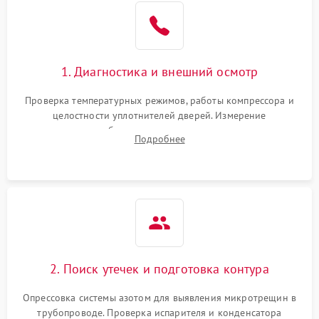
Образование конденсата
1800 ₽
Подробнее →
на стенках
Сбой в работе инвертора
2100 ₽
Подробнее →
1. Диагностика и внешний осмотр
Запах горелого при
2000 ₽
Подробнее →
Проверка температурных режимов, работы компрессора и
работе
целостности уплотнителей дверей. Измерение
сопротивления обмоток мотора, проверка термостата и
Не включается
Подробнее
1000 ₽
Подробнее →
считывание кодов ошибок с электронного дисплея.
холодильник
Проблемы с системой
автоматической
1800 ₽
Подробнее →
разморозки
2. Поиск утечек и подготовка контура
Опрессовка системы азотом для выявления микротрещин в
трубопроводе. Проверка испарителя и конденсатора