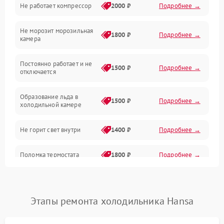
Не работает компрессор
2000 ₽
Подробнее →
Электропитание
Не морозит морозильная
Дренаж
1800 ₽
Подробнее →
камера
Оттайка
Постоянно работает и не
1500 ₽
Подробнее →
отключается
Программное обеспечение
Образование льда в
1500 ₽
Подробнее →
холодильной камере
Не горит свет внутри
1400 ₽
Подробнее →
Поломка термостата
1800 ₽
Подробнее →
Не работает вентилятор
1800 ₽
Подробнее →
Этапы ремонта холодильника Hansa
Поломка системы No Frost
2600 ₽
Подробнее →