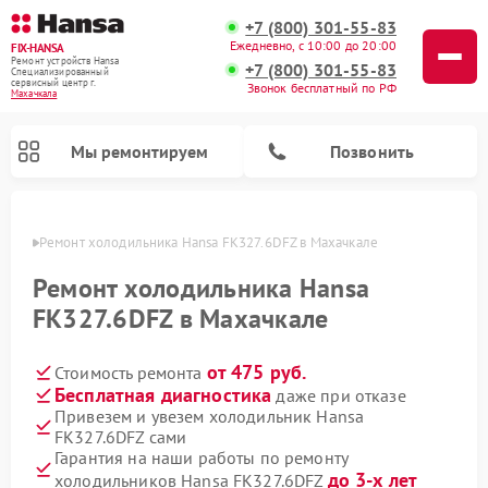
+7 (800) 301-55-83
Ежедневно, с 10:00 до 20:00
FIX-HANSA
Ремонт устройств Hansa
+7 (800) 301-55-83
Специализированный
cервисный центр г.
Звонок бесплатный по РФ
Махачкала
Мы ремонтируем
Позвонить
чкале
Ремонт холодильника Hansa FK327.6DFZ в Махачкале
Ремонт холодильника Hansa
FK327.6DFZ в Махачкале
от 475 руб.
Стоимость ремонта
Ремонт варочных панелей Hansa
Ремонт посудомоечных машин Hansa
Ремонт микроволновых печей Hansa
Ремонт стиральных машин Hansa
Бесплатная диагностика
даже при отказе
Привезем и увезем холодильник Hansa
FK327.6DFZ сами
Гарантия на наши работы по ремонту
до 3-х лет
холодильников Hansa FK327.6DFZ