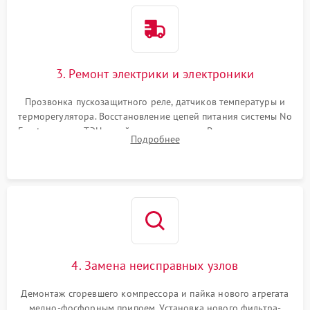
3. Ремонт электрики и электроники
Прозвонка пускозащитного реле, датчиков температуры и
терморегулятора. Восстановление цепей питания системы No
Frost, включая ТЭН оттайки и вентилятор. Ремонт или замена
Подробнее
платы управления при сбоях алгоритмов.
4. Замена неисправных узлов
Демонтаж сгоревшего компрессора и пайка нового агрегата
медно-фосфорным припоем. Установка нового фильтра-