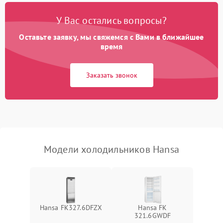
Поломка системы No Frost
2600 ₽
Подробнее →
У Вас остались вопросы?
Оставьте заявку, мы свяжемся с Вами в ближайшее
Образование конденсата
1800 ₽
Подробнее →
на стенках
время
Сбой в работе инвертора
2100 ₽
Подробнее →
Заказать звонок
Запах горелого при
2000 ₽
Подробнее →
работе
Не включается
1000 ₽
Подробнее →
холодильник
Модели холодильников Hansa
Проблемы с системой
автоматической
1800 ₽
Подробнее →
разморозки
Hansa FK327.6DFZX
Hansa FK
321.6GWDF