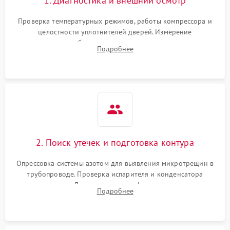
1. Диагностика и внешний осмотр
Проверка температурных режимов, работы компрессора и
целостности уплотнителей дверей. Измерение
сопротивления обмоток мотора, проверка термостата и
Подробнее
считывание кодов ошибок с электронного дисплея.
2. Поиск утечек и подготовка контура
Опрессовка системы азотом для выявления микротрещин в
трубопроводе. Проверка испарителя и конденсатора
течеискателем. Демонтаж старого фильтра-осушителя и
Подробнее
продувка капиллярной трубки для устранения засоров.