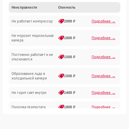
Неисправности
Стоимость
Механика
Не работает компрессор
2000 ₽
Подробнее →
Электропитание
Не морозит морозильная
Дренаж
1800 ₽
Подробнее →
камера
Оттайка
Постоянно работает и не
1500 ₽
Подробнее →
отключается
Программное обеспечение
Образование льда в
1500 ₽
Подробнее →
холодильной камере
Не горит свет внутри
1400 ₽
Подробнее →
Поломка термостата
1800 ₽
Подробнее →
Не работает вентилятор
1800 ₽
Подробнее →