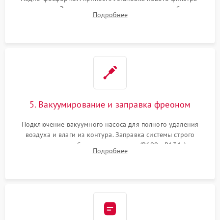
осушителя. Замена изношенных вентиляторов обдува,
Подробнее
сломанных заслонок или поврежденных дверных петель.
5. Вакуумирование и заправка фреоном
Подключение вакуумного насоса для полного удаления
воздуха и влаги из контура. Заправка системы строго
дозированным объемом хладагента (R600a, R134a) по
Подробнее
электронным весам. Контроль рабочего давления в системе.