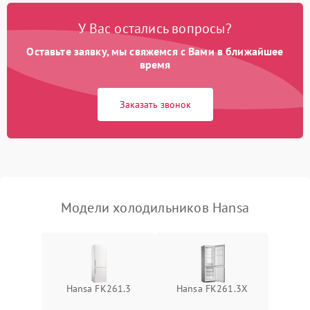
Поломка системы No Frost
2600 ₽
Подробнее →
У Вас остались вопросы?
Оставьте заявку, мы свяжемся с Вами в ближайшее
Образование конденсата
1800 ₽
Подробнее →
на стенках
время
Сбой в работе инвертора
2100 ₽
Подробнее →
Заказать звонок
Запах горелого при
2000 ₽
Подробнее →
работе
Не включается
1000 ₽
Подробнее →
холодильник
Модели холодильников Hansa
Проблемы с системой
автоматической
1800 ₽
Подробнее →
разморозки
Hansa FK261.3
Hansa FK261.3X