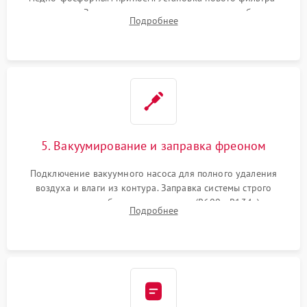
осушителя. Замена изношенных вентиляторов обдува,
Подробнее
сломанных заслонок или поврежденных дверных петель.
5. Вакуумирование и заправка фреоном
Подключение вакуумного насоса для полного удаления
воздуха и влаги из контура. Заправка системы строго
дозированным объемом хладагента (R600a, R134a) по
Подробнее
электронным весам. Контроль рабочего давления в системе.