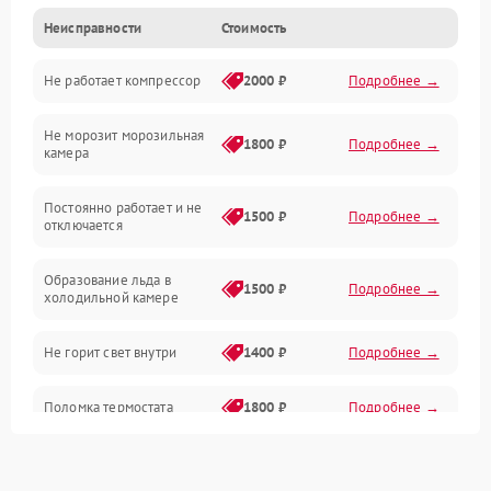
Неисправности
Стоимость
Механика
Не работает компрессор
2000 ₽
Подробнее →
Электропитание
Не морозит морозильная
Дренаж
1800 ₽
Подробнее →
камера
Оттайка
Постоянно работает и не
1500 ₽
Подробнее →
отключается
Программное обеспечение
Образование льда в
1500 ₽
Подробнее →
холодильной камере
Не горит свет внутри
1400 ₽
Подробнее →
Поломка термостата
1800 ₽
Подробнее →
Не работает вентилятор
1800 ₽
Подробнее →