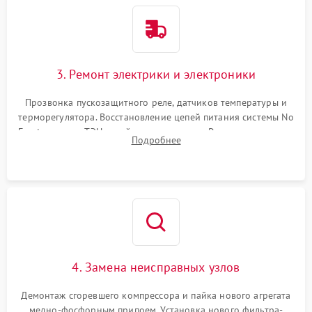
3. Ремонт электрики и электроники
Прозвонка пускозащитного реле, датчиков температуры и
терморегулятора. Восстановление цепей питания системы No
Frost, включая ТЭН оттайки и вентилятор. Ремонт или замена
Подробнее
платы управления при сбоях алгоритмов.
4. Замена неисправных узлов
Демонтаж сгоревшего компрессора и пайка нового агрегата
медно-фосфорным припоем. Установка нового фильтра-