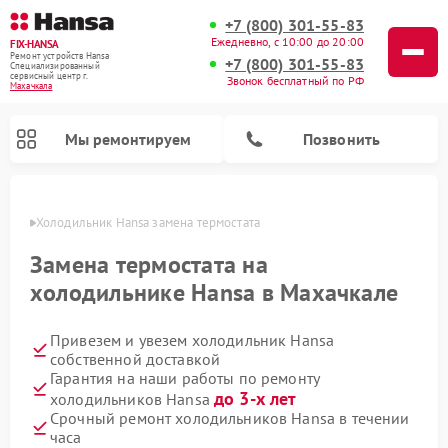
+7 (800) 301-55-83
Ежедневно, с 10:00 до 20:00
FIX-HANSA
Ремонт устройств Hansa
+7 (800) 301-55-83
Специализированный
cервисный центр г.
Звонок бесплатный по РФ
Махачкала
Мы ремонтируем
Позвонить
чкале
Холодильник Hansa замена термостата
Замена термостата на
холодильнике Hansa в Махачкале
Привезем и увезем холодильник Hansa
Ремонт варочных панелей Hansa
Ремонт посудомоечных машин Hansa
Ремонт микроволновых печей Hansa
Ремонт стиральных машин Hansa
собственной доставкой
Гарантия на наши работы по ремонту
до 3-х лет
холодильников Hansa
Срочный ремонт холодильников Hansa в течении
часа