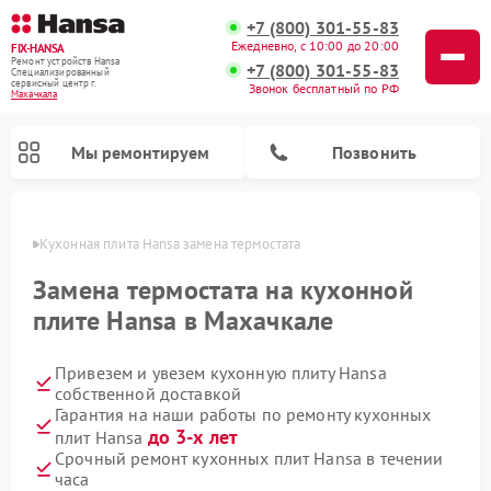
+7 (800) 301-55-83
Ежедневно, с 10:00 до 20:00
FIX-HANSA
Ремонт устройств Hansa
+7 (800) 301-55-83
Специализированный
cервисный центр г.
Звонок бесплатный по РФ
Махачкала
Мы ремонтируем
Позвонить
чкале
Кухонная плита Hansa замена термостата
Замена термостата на кухонной
плите Hansa в Махачкале
Привезем и увезем кухонную плиту Hansa
Ремонт варочных панелей Hansa
Ремонт микроволновых печей Hansa
Ремонт стиральных машин Hansa
Ремонт посудомоечных машин Hansa
собственной доставкой
Гарантия на наши работы по ремонту кухонных
до 3-х лет
плит Hansa
Срочный ремонт кухонных плит Hansa в течении
часа