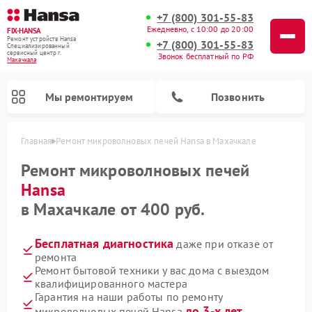
+7 (800) 301-55-83
Ежедневно, с 10:00 до 20:00
FIX-HANSA
Ремонт устройств Hansa
+7 (800) 301-55-83
Специализированный
cервисный центр г.
Звонок бесплатный по РФ
Махачкала
Мы ремонтируем
Позвонить
Главная
Ремонт микроволновых печей Hansa в Махачкале
Ремонт микроволновых печей
Hansa
в Махачкале от 400 руб.
Бесплатная диагностика
даже при отказе от
Ремонт варочных панелей Hansa
Ремонт стиральных машин Hansa
Ремонт посудомоечных машин Hansa
ремонта
Ремонт бытовой техники у вас дома с выездом
квалифицированного мастера
Гарантия на наши работы по ремонту
до 3-х лет
микроволновых печей Hansa