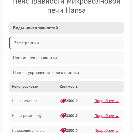
Неисправности микроволновой
печи Hansa
Виды неисправностей
Электроника
Прочие неисправности
Панель управления и электроника
Неисправности
Стоимость
Дверца и корпус
Не включается
2500 ₽
Подробнее →
Механика и внутренние элементы
Не нагревает еду
2200 ₽
Подробнее →
Механические повреждения
Искажение дисплея
2800 ₽
Подробнее →
Питание и запуск