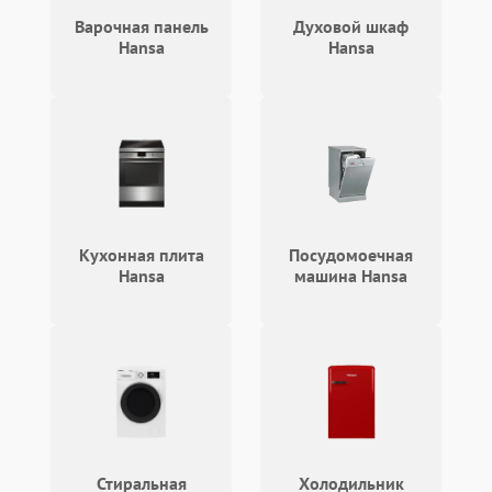
кнопки
Варочная панель
Духовой шкаф
Hansa
Hansa
Не горит подсветка
2000 ₽
Подробнее →
Сломался трансформатор
1000 ₽
Подробнее →
Кухонная плита
Посудомоечная
Hansa
машина Hansa
Стиральная
Холодильник