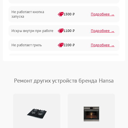
Не работает кнопка
Нагрев и приготовление
1500 ₽
Подробнее →
запуска
Программное обеспечение
Искры внутри при работе
1100 ₽
Подробнее →
Не работает гриль
2200 ₽
Подробнее →
Перегрев или отключение
2400 ₽
Подробнее →
во время работы
Появление запаха гари
2400 ₽
Подробнее →
Ремонт других устройств бренда Hansa
Проблемы с вентилятором
2000 ₽
Подробнее →
Поломка системы
2200 ₽
Подробнее →
охлаждения
Не работают сенсорные
2400 ₽
Подробнее →