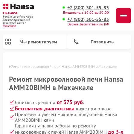
+7 (800) 301-55-83
Ежедневно, с 10:00 до 20:00
FIX-HANSA
Ремонт устройств Hansa
+7 (800) 301-55-83
Специализированный
cервисный центр г.
Звонок бесплатный по РФ
Махачкала
Мы ремонтируем
Позвонить
чкале
Ремонт микроволновой печи Hansa AMM20BIMH в Махачкале
Ремонт микроволновой печи Hansa
AMM20BIMH в Махачкале
от 375 руб.
Стоимость ремонта
Ремонт варочных панелей Hansa
Ремонт стиральных машин Hansa
Ремонт посудомоечных машин Hansa
Бесплатная диагностика
даже при отказе
Привезем и увезем микроволновую печь Hansa
AMM20BIMH сами
Гарантия на наши работы по ремонту
до 3-х
микроволновых печей Hansa AMM20BIMH