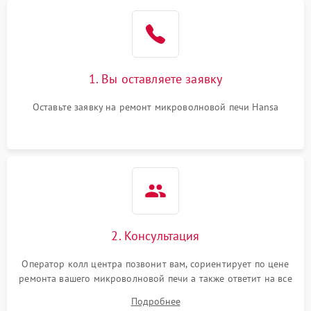
Проблемы с вентилятором
2000 ₽
Подробнее →
Поломка системы
2200 ₽
Подробнее →
охлаждения
1. Вы оставляете заявку
Не работают сенсорные
2400 ₽
Подробнее →
кнопки
Оставьте заявку на ремонт микроволновой печи Hansa
Не горит подсветка
2000 ₽
Подробнее →
Сломался трансформатор
1000 ₽
Подробнее →
2. Консультация
Оператор колл центра позвонит вам, сориентирует по цене
ремонта вашего микроволновой печи а также ответит на все
ваши вопросы.
Подробнее