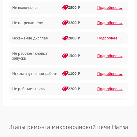
Не включается
2500 ₽
Подробнее →
Механика и внутренние элементы
Не нагревает еду
2200 ₽
Подробнее →
Механические повреждения
Искажение дисплея
2800 ₽
Подробнее →
Питание и запуск
Не работает кнопка
Нагрев и приготовление
1500 ₽
Подробнее →
запуска
Программное обеспечение
Искры внутри при работе
1100 ₽
Подробнее →
Не работает гриль
2200 ₽
Подробнее →
Перегрев или отключение
2400 ₽
Подробнее →
во время работы
Появление запаха гари
2400 ₽
Подробнее →
Этапы ремонта микроволновой печи Hansa