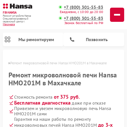
+7 (800) 301-55-83
Ежедневно, с 10:00 до 20:00
FIX-HANSA
Ремонт устройств Hansa
+7 (800) 301-55-83
Специализированный
cервисный центр г.
Звонок бесплатный по РФ
Махачкала
Мы ремонтируем
Позвонить
чкале
Ремонт микроволновой печи Hansa HMO201M в Махачкале
Ремонт микроволновой печи Hansa
HMO201M в Махачкале
от 375 руб.
Стоимость ремонта
Ремонт варочных панелей Hansa
Ремонт стиральных машин Hansa
Ремонт посудомоечных машин Hansa
Бесплатная диагностика
даже при отказе
Привезем и увезем микроволновую печь Hansa
HMO201M сами
Гарантия на наши работы по ремонту
до 3-х
микроволновых печей Hansa HMO201M