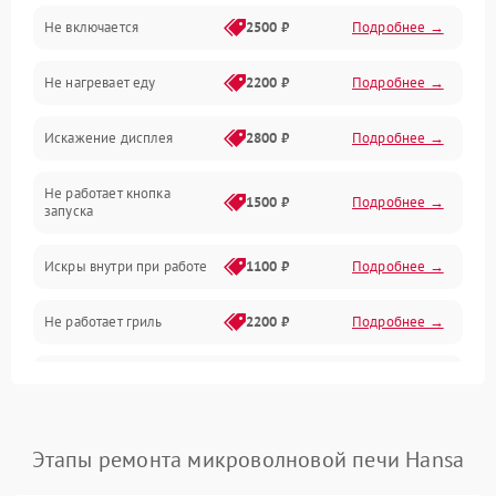
Не включается
2500 ₽
Подробнее →
Механика и внутренние элементы
Не нагревает еду
2200 ₽
Подробнее →
Механические повреждения
Искажение дисплея
2800 ₽
Подробнее →
Питание и запуск
Не работает кнопка
Нагрев и приготовление
1500 ₽
Подробнее →
запуска
Программное обеспечение
Искры внутри при работе
1100 ₽
Подробнее →
Не работает гриль
2200 ₽
Подробнее →
Перегрев или отключение
2400 ₽
Подробнее →
во время работы
Появление запаха гари
2400 ₽
Подробнее →
Этапы ремонта микроволновой печи Hansa