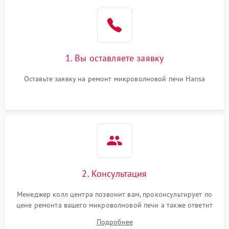
Проблемы с вентилятором
2000 ₽
Подробнее →
Поломка системы
2200 ₽
Подробнее →
охлаждения
1. Вы оставляете заявку
Не работают сенсорные
2400 ₽
Подробнее →
кнопки
Оставьте заявку на ремонт микроволновой печи Hansa
Не горит подсветка
2000 ₽
Подробнее →
Сломался трансформатор
1000 ₽
Подробнее →
2. Консультация
Менеджер колл центра позвонит вам, проконсультирует по
цене ремонта вашего микроволновой печи а также ответит
на все ваши вопросы.
Подробнее