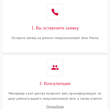
Проблемы с вентилятором
2000 ₽
Подробнее →
Поломка системы
2200 ₽
Подробнее →
охлаждения
1. Вы оставляете заявку
Не работают сенсорные
2400 ₽
Подробнее →
кнопки
Оставьте заявку на ремонт микроволновой печи Hansa
Не горит подсветка
2000 ₽
Подробнее →
Сломался трансформатор
1000 ₽
Подробнее →
2. Консультация
Менеджер колл центра позвонит вам, проинформирует по
цене ремонта вашего микроволновой печи а также ответит
на все ваши вопросы.
Подробнее