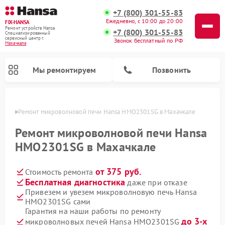
+7 (800) 301-55-83
Ежедневно, с 10:00 до 20:00
FIX-HANSA
Ремонт устройств Hansa
+7 (800) 301-55-83
Специализированный
cервисный центр г.
Звонок бесплатный по РФ
Махачкала
Мы ремонтируем
Позвонить
чкале
Ремонт микроволновой печи Hansa HMO2301SG в Махачкале
Ремонт микроволновой печи Hansa
HMO2301SG в Махачкале
от 375 руб.
Стоимость ремонта
Ремонт варочных панелей Hansa
Ремонт стиральных машин Hansa
Ремонт посудомоечных машин Hansa
Бесплатная диагностика
даже при отказе
Привезем и увезем микроволновую печь Hansa
HMO2301SG сами
Гарантия на наши работы по ремонту
до 3-х
микроволновых печей Hansa HMO2301SG