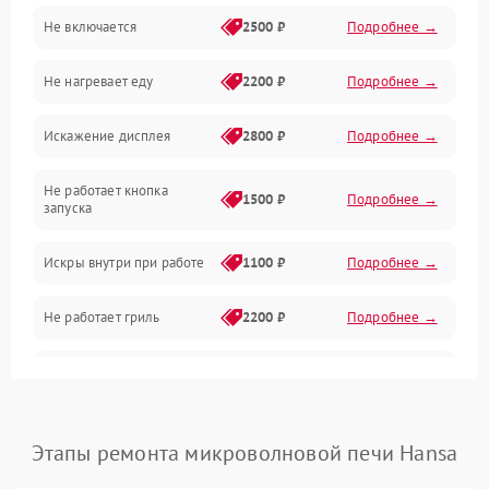
Не включается
2500 ₽
Подробнее →
Механика и внутренние элементы
Не нагревает еду
2200 ₽
Подробнее →
Механические повреждения
Искажение дисплея
2800 ₽
Подробнее →
Питание и запуск
Не работает кнопка
Нагрев и приготовление
1500 ₽
Подробнее →
запуска
Программное обеспечение
Искры внутри при работе
1100 ₽
Подробнее →
Не работает гриль
2200 ₽
Подробнее →
Перегрев или отключение
2400 ₽
Подробнее →
во время работы
Появление запаха гари
2400 ₽
Подробнее →
Этапы ремонта микроволновой печи Hansa