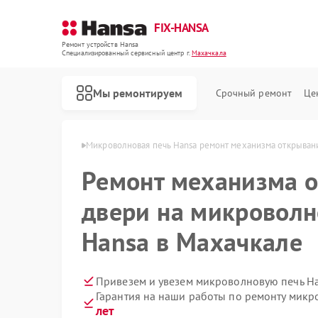
FIX-HANSA
Ремонт устройств Hansa
Специализированный cервисный центр г.
Махачкала
Мы ремонтируем
Срочный ремонт
Це
 Hansa в Махачкале
Микроволновая печь Hansa ремонт механизма открыван
Ремонт механизма 
двери на микроволн
Hansa в Махачкале
Ремонт варочных панелей Hansa
Ремонт духовых шкафов Hansa
Ремонт посудомоечных машин Hansa
Ремонт стиральных машин Hansa
Привезем и увезем микроволновую печь Ha
Гарантия на наши работы по ремонту мик
лет