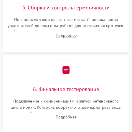
5. Сборка и контроль герметичности
Монтаж всех узлов на штатные места. Установка новых
уплотнителей дверцы и патрубков для исключения протечек.
Надежная фиксация хомутов гидравлической системы,
Подробнее
сборка корпуса и установка датчика поплавка.
6. Финальное тестирование
Подключение к коммуникациям и запуск интенсивного
цикла мойки. Контроль корректного залива, нагрева воды
до нужной температуры, отсутствия посторонних шумов,
Подробнее
штатного слива и абсолютной сухости в поддоне.