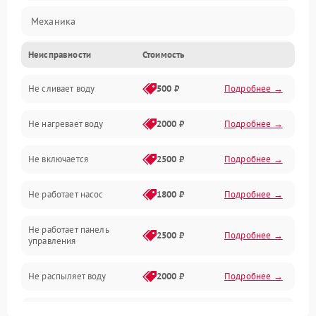
Механика
Неисправности
Стоимость
Управление
Не сливает воду
500 ₽
Подробнее →
Электропитание
Не нагревает воду
2000 ₽
Подробнее →
Датчики
Не включается
2500 ₽
Подробнее →
Нагрев
Не работает насос
1800 ₽
Подробнее →
Вода
Не работает панель
Гигиена
2500 ₽
Подробнее →
управления
Программное обеспечение
Не распыляет воду
2000 ₽
Подробнее →
Не запускается цикл