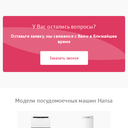
1800 ₽
Подробнее →
стирки
Проблемы с набором
1800 ₽
Подробнее →
воды
У Вас остались вопросы?
Оставьте заявку, мы свяжемся с Вами в ближайшее
Не работает сушилка
2100 ₽
Подробнее →
время
Сбои в работе таймера
1700 ₽
Подробнее →
Заказать звонок
Проблемы с
2100 ₽
Подробнее →
циркуляционным насосом
Модели посудомоечных машин Hansa