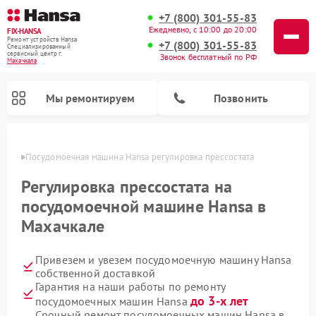
+7 (800) 301-55-83
Ежедневно, с 10:00 до 20:00
FIX-HANSA
Ремонт устройств Hansa
+7 (800) 301-55-83
Специализированный
cервисный центр г.
Звонок бесплатный по РФ
Махачкала
Мы ремонтируем
Позвонить
чкале
Посудомоечная машина Hansa регулировка прессостата
Регулировка прессостата на
посудомоечной машине Hansa в
Махачкале
Ремонт варочных панелей Hansa
Ремонт стиральных машин Hansa
Ремонт микроволновых печей Hansa
Привезем и увезем посудомоечную машину Hansa
собственной доставкой
Гарантия на наши работы по ремонту
до 3-х лет
посудомоечных машин Hansa
Срочный ремонт посудомоечных машин Hansa в