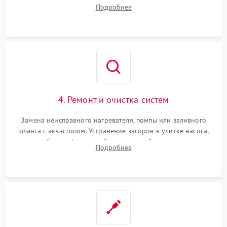
прессостата (датчика уровня воды), датчика мутности,
Подробнее
концевика дверцы и электронного модуля управления.
4. Ремонт и очистка систем
Замена неисправного нагревателя, помпы или заливного
шланга с аквастопом. Устранение засоров в улитке насоса,
патрубках и фильтрах. Компонентный ремонт платы
Подробнее
управления, восстановление поврежденной проводки.