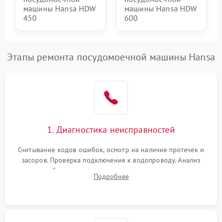
машины Hansa HDW
машины Hansa HDW
450
600
Этапы ремонта посудомоечной машины Hansa
1. Диагностика неисправностей
Считывание кодов ошибок, осмотр на наличие протечек и
засоров. Проверка подключения к водопроводу. Анализ
жалоб на отсутствие слива, нагрева, вращения
Подробнее
разбрызгивателей или срабатывание системы защиты
аквастоп.