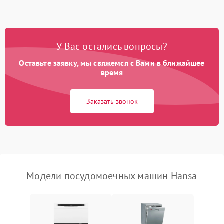
1800 ₽
Подробнее →
стирки
Проблемы с набором
1800 ₽
Подробнее →
воды
У Вас остались вопросы?
Оставьте заявку, мы свяжемся с Вами в ближайшее
Не работает сушилка
2100 ₽
Подробнее →
время
Сбои в работе таймера
1700 ₽
Подробнее →
Заказать звонок
Проблемы с
2100 ₽
Подробнее →
циркуляционным насосом
Модели посудомоечных машин Hansa