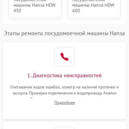
машины Hansa HDW
машины Hansa HDW
450
600
Этапы ремонта посудомоечной машины Hansa
1. Диагностика неисправностей
Считывание кодов ошибок, осмотр на наличие протечек и
засоров. Проверка подключения к водопроводу. Анализ
жалоб на отсутствие слива, нагрева, вращения
Подробнее
разбрызгивателей или срабатывание системы защиты
аквастоп.