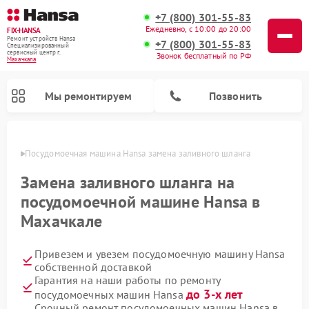
+7 (800) 301-55-83
Ежедневно, с 10:00 до 20:00
FIX-HANSA
Ремонт устройств Hansa
+7 (800) 301-55-83
Специализированный
cервисный центр г.
Звонок бесплатный по РФ
Махачкала
Мы ремонтируем
Позвонить
чкале
Посудомоечная машина Hansa замена заливного шланга
Замена заливного шланга на
посудомоечной машине Hansa в
Махачкале
Ремонт варочных панелей Hansa
Ремонт стиральных машин Hansa
Ремонт микроволновых печей Hansa
Привезем и увезем посудомоечную машину Hansa
собственной доставкой
Гарантия на наши работы по ремонту
до 3-х лет
посудомоечных машин Hansa
Срочный ремонт посудомоечных машин Hansa в