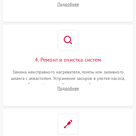
прессостата (датчика уровня воды), датчика мутности,
Подробнее
концевика дверцы и электронного модуля управления.
4. Ремонт и очистка систем
Замена неисправного нагревателя, помпы или заливного
шланга с аквастопом. Устранение засоров в улитке насоса,
патрубках и фильтрах. Компонентный ремонт платы
Подробнее
управления, восстановление поврежденной проводки.