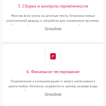
5. Сборка и контроль герметичности
Монтаж всех узлов на штатные места. Установка новых
уплотнителей дверцы и патрубков для исключения протечек.
Надежная фиксация хомутов гидравлической системы,
Подробнее
сборка корпуса и установка датчика поплавка.
6. Финальное тестирование
Подключение к коммуникациям и запуск интенсивного
цикла мойки. Контроль корректного залива, нагрева воды
до нужной температуры, отсутствия посторонних шумов,
Подробнее
штатного слива и абсолютной сухости в поддоне.