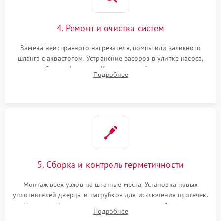
4. Ремонт и очистка систем
Замена неисправного нагревателя, помпы или заливного
шланга с аквастопом. Устранение засоров в улитке насоса,
патрубках и фильтрах. Компонентный ремонт платы
Подробнее
управления, восстановление поврежденной проводки.
5. Сборка и контроль герметичности
Монтаж всех узлов на штатные места. Установка новых
уплотнителей дверцы и патрубков для исключения протечек.
Надежная фиксация хомутов гидравлической системы,
Подробнее
сборка корпуса и установка датчика поплавка.