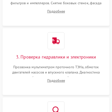
фильтров и импеллеров. Снятие боковых стенок, фасада
дверцы или нижнего поддона для прямого доступа к
Подробнее
циркуляционному насосу, ТЭНу и сливной помпе.
3. Проверка гидравлики и электроники
Прозвонка мультиметром проточного ТЭНа, обмоток
двигателей насосов и впускного клапана. Диагностика
прессостата (датчика уровня воды), датчика мутности,
Подробнее
концевика дверцы и электронного модуля управления.