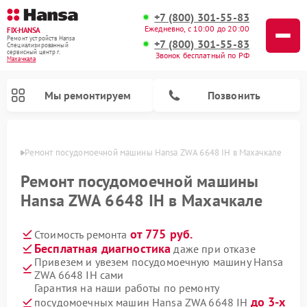
+7 (800) 301-55-83
Ежедневно, с 10:00 до 20:00
FIX-HANSA
Ремонт устройств Hansa
+7 (800) 301-55-83
Специализированный
cервисный центр г.
Звонок бесплатный по РФ
Махачкала
Мы ремонтируем
Позвонить
чкале
Ремонт посудомоечной машины Hansa ZWA 6648 IH в Махачкале
Ремонт посудомоечной машины
Hansa ZWA 6648 IH в Махачкале
от 775 руб.
Стоимость ремонта
Ремонт варочных панелей Hansa
Ремонт стиральных машин Hansa
Ремонт микроволновых печей Hansa
Бесплатная диагностика
даже при отказе
Привезем и увезем посудомоечную машину Hansa
ZWA 6648 IH сами
Гарантия на наши работы по ремонту
до 3-х
посудомоечных машин Hansa ZWA 6648 IH