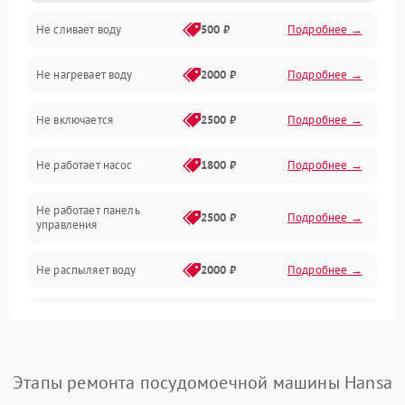
Не сливает воду
500 ₽
Подробнее →
Электропитание
Не нагревает воду
2000 ₽
Подробнее →
Датчики
Не включается
2500 ₽
Подробнее →
Нагрев
Не работает насос
1800 ₽
Подробнее →
Вода
Не работает панель
Гигиена
2500 ₽
Подробнее →
управления
Программное обеспечение
Не распыляет воду
2000 ₽
Подробнее →
Не запускается цикл
1800 ₽
Подробнее →
стирки
Проблемы с набором
Этапы ремонта посудомоечной машины Hansa
1800 ₽
Подробнее →
воды