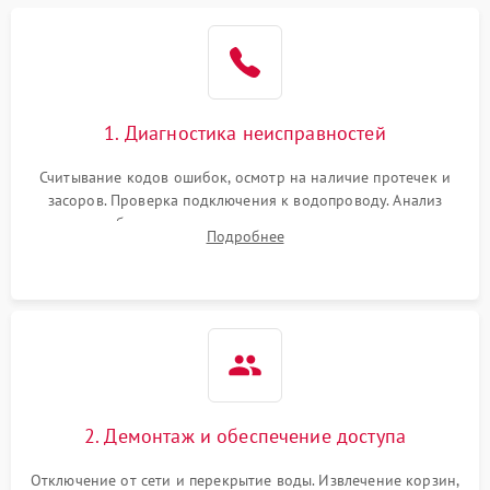
Не работает сушилка
2100 ₽
Подробнее →
Сбои в работе таймера
1700 ₽
Подробнее →
1. Диагностика неисправностей
Проблемы с
2100 ₽
Подробнее →
циркуляционным насосом
Считывание кодов ошибок, осмотр на наличие протечек и
засоров. Проверка подключения к водопроводу. Анализ
жалоб на отсутствие слива, нагрева, вращения
Подробнее
разбрызгивателей или срабатывание системы защиты
аквастоп.
2. Демонтаж и обеспечение доступа
Отключение от сети и перекрытие воды. Извлечение корзин,