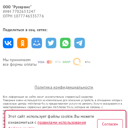
ООО "Русервис"
ИНН 7702633247
ОГРН 1077746335776
Поделиться в соц. сетях:
Мы принимаем
все формы оплаты
Политика конфиденциальности
Вся информация на сайте носит исключительно справочный характер.
Товарные знаки используются исключительно для описания устройств, в отношении которых
сервисные центры mkh.hansa-fix.ru предоставляют услуги по ремонту. Услуги оказываются в
неавторизованных сервисных центрах mkh.hansa-fix.ru, которые не связаны с
правообладателями товарных знаков или их официальными представителями.
Ремонт осуществляется для устройств, уже введенных в гражданский оборот в соответствии
Этот сайт использует файлы cookie. Вы можете
со статьей 1487 ГК РФ.
Использование товарных знаков не преследует цели индивидуализации услуг или введения
ознакомиться с
правилами использования
Согласен
потребителей в заблуждение, а служит для информирования о предоставляемых услугах по
ремонту техники указанных брендов.