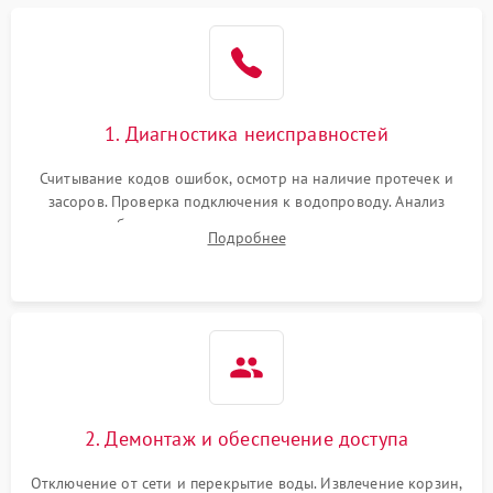
Не работает сушилка
2100 ₽
Подробнее →
Сбои в работе таймера
1700 ₽
Подробнее →
1. Диагностика неисправностей
Проблемы с
2100 ₽
Подробнее →
циркуляционным насосом
Считывание кодов ошибок, осмотр на наличие протечек и
засоров. Проверка подключения к водопроводу. Анализ
жалоб на отсутствие слива, нагрева, вращения
Подробнее
разбрызгивателей или срабатывание системы защиты
аквастоп.
2. Демонтаж и обеспечение доступа
Отключение от сети и перекрытие воды. Извлечение корзин,