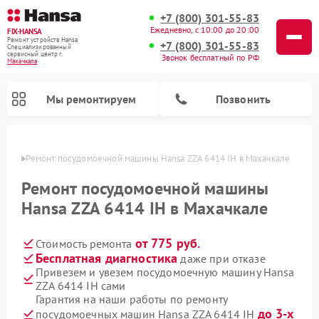
+7 (800) 301-55-83
Ежедневно, с 10:00 до 20:00
FIX-HANSA
Ремонт устройств Hansa
+7 (800) 301-55-83
Специализированный
cервисный центр г.
Звонок бесплатный по РФ
Махачкала
Мы ремонтируем
Позвонить
чкале
Ремонт посудомоечной машины Hansa ZZA 6414 IH в Махачкале
Ремонт посудомоечной машины
Hansa ZZA 6414 IH в Махачкале
от 775 руб.
Стоимость ремонта
Ремонт варочных панелей Hansa
Ремонт стиральных машин Hansa
Ремонт микроволновых печей Hansa
Бесплатная диагностика
даже при отказе
Привезем и увезем посудомоечную машину Hansa
ZZA 6414 IH сами
Гарантия на наши работы по ремонту
до 3-х
посудомоечных машин Hansa ZZA 6414 IH