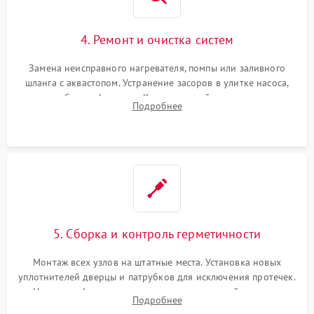
4. Ремонт и очистка систем
Замена неисправного нагревателя, помпы или заливного
шланга с аквастопом. Устранение засоров в улитке насоса,
патрубках и фильтрах. Компонентный ремонт платы
Подробнее
управления, восстановление поврежденной проводки.
5. Сборка и контроль герметичности
Монтаж всех узлов на штатные места. Установка новых
уплотнителей дверцы и патрубков для исключения протечек.
Надежная фиксация хомутов гидравлической системы,
Подробнее
сборка корпуса и установка датчика поплавка.