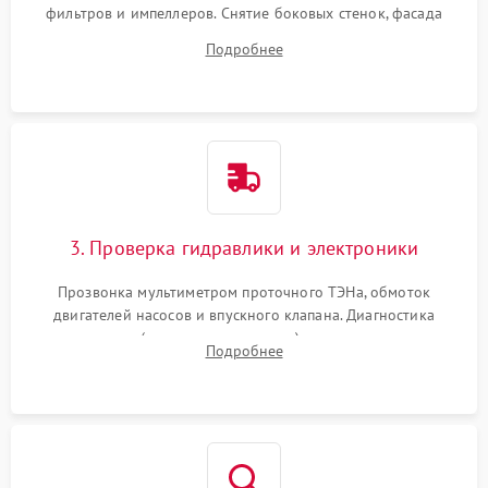
фильтров и импеллеров. Снятие боковых стенок, фасада
дверцы или нижнего поддона для прямого доступа к
Подробнее
циркуляционному насосу, ТЭНу и сливной помпе.
3. Проверка гидравлики и электроники
Прозвонка мультиметром проточного ТЭНа, обмоток
двигателей насосов и впускного клапана. Диагностика
прессостата (датчика уровня воды), датчика мутности,
Подробнее
концевика дверцы и электронного модуля управления.