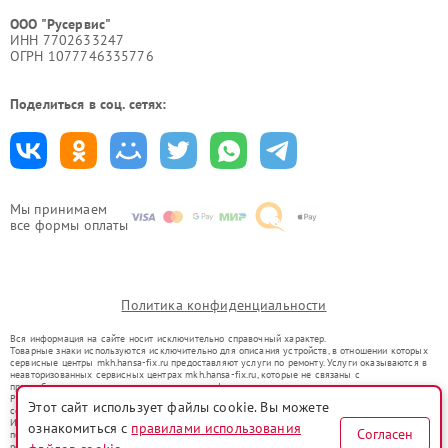
ООО "Русервис"
ИНН 7702633247
ОГРН 1077746335776
Поделиться в соц. сетях:
Мы принимаем
все формы оплаты
Политика конфиденциальности
Вся информация на сайте носит исключительно справочный характер.
Товарные знаки используются исключительно для описания устройств, в отношении которых
сервисные центры mkh.hansa-fix.ru предоставляют услуги по ремонту. Услуги оказываются в
неавторизованных сервисных центрах mkh.hansa-fix.ru, которые не связаны с
правообладателями товарных знаков или их официальными представителями.
Ремонт осуществляется для устройств, уже введенных в гражданский оборот в соответствии
Этот сайт использует файлы cookie. Вы можете
со статьей 1487 ГК РФ.
Использование товарных знаков не преследует цели индивидуализации услуг или введения
ознакомиться с
правилами использования
Согласен
потребителей в заблуждение, а служит для информирования о предоставляемых услугах по
ремонту техники указанных брендов.