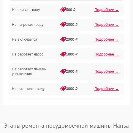
Не сливает воду
500 ₽
Подробнее →
Электропитание
Не нагревает воду
2000 ₽
Подробнее →
Датчики
Не включается
2500 ₽
Подробнее →
Нагрев
Не работает насос
1800 ₽
Подробнее →
Вода
Не работает панель
Гигиена
2500 ₽
Подробнее →
управления
Программное обеспечение
Не распыляет воду
2000 ₽
Подробнее →
Не запускается цикл
1800 ₽
Подробнее →
стирки
Проблемы с набором
Этапы ремонта посудомоечной машины Hansa
1800 ₽
Подробнее →
воды