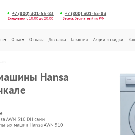
+7 (800) 301-55-83
+7 (800) 301-55-83
Ежедневно, с 10:00 до 20:00
Звонок бесплатный по РФ
ны
О нас
Отзывы
Доставка
Гарантии
Акции и скидки
Зая
кале
 машины Hansa
чкале
е
nsa AWN 510 DH сами
ральных машин Hansa AWN 510