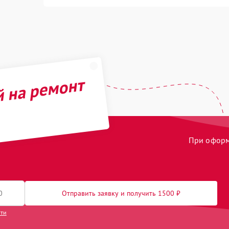
й на ремонт
При оформл
Отправить заявку и получить 1500 ₽
сти