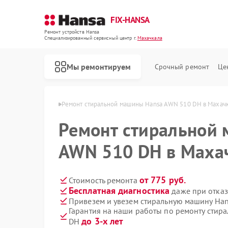
FIX-HANSA
Ремонт устройств Hansa
Специализированный cервисный центр г.
Махачкала
Мы ремонтируем
Срочный ремонт
Це
 Hansa в Махачкале
Ремонт стиральной машины Hansa AWN 510 DH в Махач
Ремонт стиральной
AWN 510 DH в Маха
от 775 руб.
Стоимость ремонта
Бесплатная диагностика
даже при отказ
Ремонт варочных панелей Hansa
Ремонт духовых шкафов Hansa
Ремонт микроволновых печей Hansa
Ремонт посудомоечных машин Hansa
Привезем и увезем стиральную машину Ha
Гарантия на наши работы по ремонту сти
до 3-х лет
DH