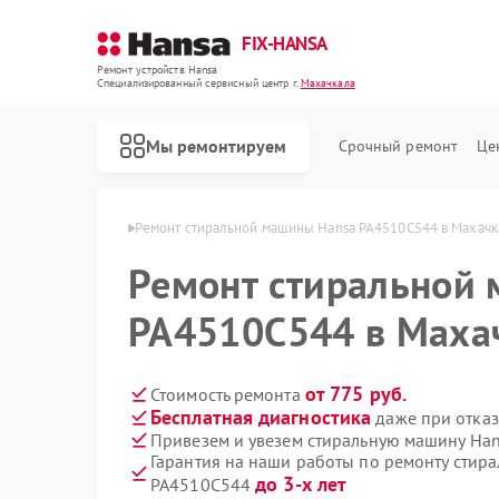
FIX-HANSA
Ремонт устройств Hansa
Специализированный cервисный центр г.
Махачкала
Мы ремонтируем
Срочный ремонт
Це
 Hansa в Махачкале
Ремонт стиральной машины Hansa PA4510C544 в Махачк
Ремонт стиральной
PA4510C544 в Маха
от 775 руб.
Стоимость ремонта
Бесплатная диагностика
даже при отказ
Ремонт варочных панелей Hansa
Ремонт духовых шкафов Hansa
Ремонт микроволновых печей Hansa
Ремонт посудомоечных машин Hansa
Привезем и увезем стиральную машину Ha
Гарантия на наши работы по ремонту стир
до 3-х лет
PA4510C544