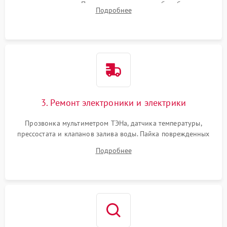
амортизаторов. Проверка подшипников барабана и
Подробнее
крестовины на износ, а манжеты люка на разрывы.
3. Ремонт электроники и электрики
Прозвонка мультиметром ТЭНа, датчика температуры,
прессостата и клапанов залива воды. Пайка поврежденных
дорожек или замена симисторов на плате управления.
Подробнее
Восстановление целостности проводки и контактов.