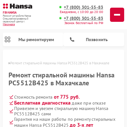
+7 (800) 301-55-83
Ежедневно, с 10:00 до 20:00
FIX-HANSA
Ремонт устройств Hansa
+7 (800) 301-55-83
Специализированный
cервисный центр г.
Звонок бесплатный по РФ
Махачкала
Мы ремонтируем
Позвонить
чкале
Ремонт стиральной машины Hansa PC5512B425 в Махачкале
Ремонт стиральной машины Hansa
PC5512B425 в Махачкале
от 775 руб.
Стоимость ремонта
Ремонт варочных панелей Hansa
Ремонт посудомоечных машин Hansa
Ремонт микроволновых печей Hansa
Бесплатная диагностика
даже при отказе
Привезем и увезем стиральную машину Hansa
PC5512B425 сами
Гарантия на наши работы по ремонту стиральных
до 3-х лет
машин Hansa PC5512B425