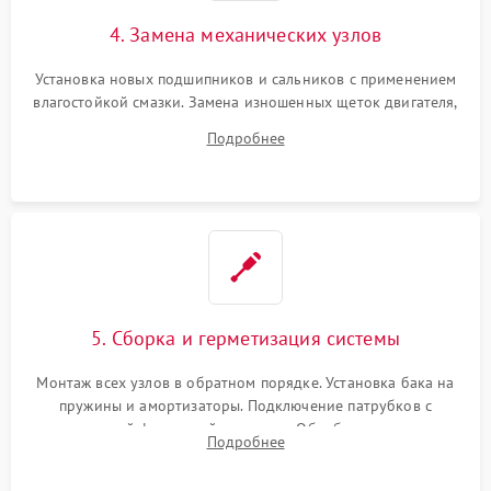
4. Замена механических узлов
Установка новых подшипников и сальников с применением
влагостойкой смазки. Замена изношенных щеток двигателя,
порванного ремня привода, неисправного сливного насоса
Подробнее
или поврежденной резиновой манжеты.
5. Сборка и герметизация системы
Монтаж всех узлов в обратном порядке. Установка бака на
пружины и амортизаторы. Подключение патрубков с
надежной фиксацией хомутами. Обработка стыков
Подробнее
герметиком для предотвращения возможных протечек воды.