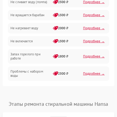
Не сливает воду (помпа)
2500 ₽
Подробнее →
Водоснабжение
Не вращается барабан
1500 ₽
Подробнее →
Слив
Не нагревает воду
2000 ₽
Подробнее →
Программное обеспечение
Не включается
1500 ₽
Подробнее →
Запах горелого при
1800 ₽
Подробнее →
работе
Проблемы с набором
2500 ₽
Подробнее →
воды
Замена ТЭНа
2200 ₽
Подробнее →
Замена платы управления
2200 ₽
Подробнее →
Этапы ремонта стиральной машины Hansa