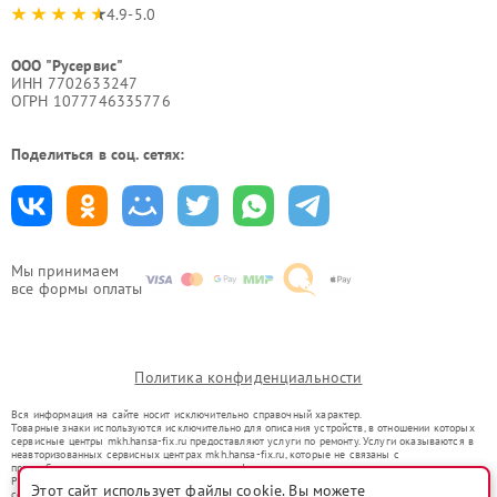
4.9-5.0
ООО "Русервис"
ИНН 7702633247
ОГРН 1077746335776
Поделиться в соц. сетях:
Мы принимаем
все формы оплаты
Политика конфиденциальности
Вся информация на сайте носит исключительно справочный характер.
Товарные знаки используются исключительно для описания устройств, в отношении которых
сервисные центры mkh.hansa-fix.ru предоставляют услуги по ремонту. Услуги оказываются в
неавторизованных сервисных центрах mkh.hansa-fix.ru, которые не связаны с
правообладателями товарных знаков или их официальными представителями.
Ремонт осуществляется для устройств, уже введенных в гражданский оборот в соответствии
Этот сайт использует файлы cookie. Вы можете
со статьей 1487 ГК РФ.