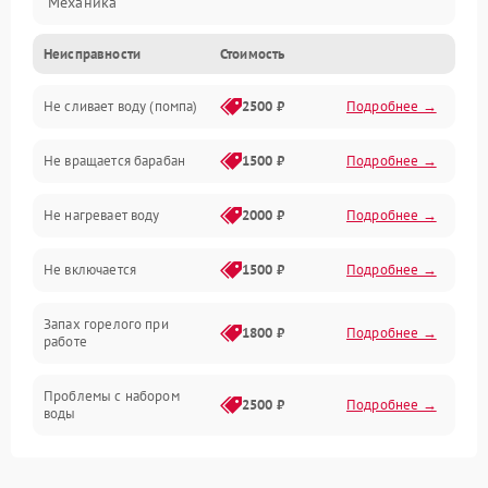
Механика
Неисправности
Стоимость
Электропитание
Не сливает воду (помпа)
2500 ₽
Подробнее →
Водоснабжение
Не вращается барабан
1500 ₽
Подробнее →
Слив
Не нагревает воду
2000 ₽
Подробнее →
Программное обеспечение
Не включается
1500 ₽
Подробнее →
Запах горелого при
1800 ₽
Подробнее →
работе
Проблемы с набором
2500 ₽
Подробнее →
воды
Замена ТЭНа
2200 ₽
Подробнее →