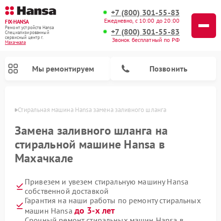
+7 (800) 301-55-83
Ежедневно, с 10:00 до 20:00
FIX-HANSA
Ремонт устройств Hansa
+7 (800) 301-55-83
Специализированный
cервисный центр г.
Звонок бесплатный по РФ
Махачкала
Мы ремонтируем
Позвонить
чкале
Стиральная машина Hansa замена заливного шланга
Замена заливного шланга на
стиральной машине Hansa в
Махачкале
Ремонт варочных панелей Hansa
Ремонт посудомоечных машин Hansa
Ремонт микроволновых печей Hansa
Привезем и увезем стиральную машину Hansa
собственной доставкой
Гарантия на наши работы по ремонту стиральных
до 3-х лет
машин Hansa
Срочный ремонт стиральных машин Hansa в