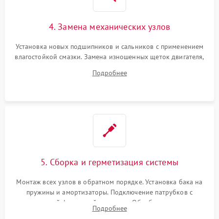
4. Замена механических узлов
Установка новых подшипников и сальников с применением
влагостойкой смазки. Замена изношенных щеток двигателя,
порванного ремня привода, неисправного сливного насоса
Подробнее
или поврежденной резиновой манжеты.
5. Сборка и герметизация системы
Монтаж всех узлов в обратном порядке. Установка бака на
пружины и амортизаторы. Подключение патрубков с
надежной фиксацией хомутами. Обработка стыков
Подробнее
герметиком для предотвращения возможных протечек воды.