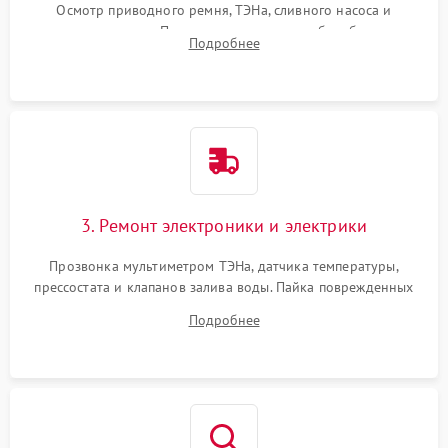
Осмотр приводного ремня, ТЭНа, сливного насоса и
амортизаторов. Проверка подшипников барабана и
Подробнее
крестовины на износ, а манжеты люка на разрывы.
3. Ремонт электроники и электрики
Прозвонка мультиметром ТЭНа, датчика температуры,
прессостата и клапанов залива воды. Пайка поврежденных
дорожек или замена симисторов на плате управления.
Подробнее
Восстановление целостности проводки и контактов.