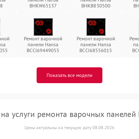
38
BHKW65137
BHKB830500
B
чной
Ремонт варочной
Ремонт варочной
Рем
nsa
панели Hansa
панели Hansa
па
055
BCCI69449055
BCCI68556015
BC
Показать все модели
на услуги ремонта варочных панелей
Цены актуальны на текущую дату 08.08.2026