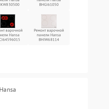
HKW830500
BHGI61050
онт варочной
Ремонт варочной
нели Hansa
панели Hansa
CI64596015
BHIW68114
 Hansa