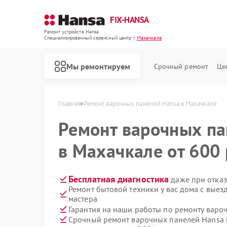
FIX-HANSA
Ремонт устройств Hansa
Специализированный cервисный центр г.
Махачкала
Мы ремонтируем
Срочный ремонт
Це
Главная
Ремонт варочных панелей Hansa в Махачкале
Ремонт варочных п
в Махачкале от 600 
Бесплатная диагностика
даже при отказ
Ремонт бытовой техники у вас дома с вые
Ремонт духовых шкафов Hansa
Ремонт микроволновых печей Hansa
Ремонт посудомоечных машин Hansa
Ремонт стиральных машин Hansa
мастера
Гарантия на наши работы по ремонту вар
Срочный ремонт варочных панелей Hansa в