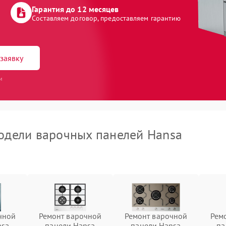
Гарантия до 12 месяцев
Составляем договор, предоставляем гарантию
заявку
и
дели варочных панелей Hansa
чной
Ремонт варочной
Ремонт варочной
Рем
nsa
панели Hansa
панели Hansa
па