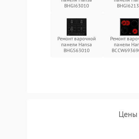
BHGI63010
BHGI621
Ремонт варочной
Ремонт варо
панели Hansa
панели Ha
BHGS63010
BCCW69369
Цены 