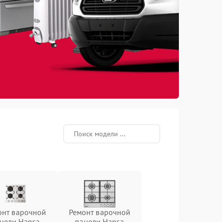
онт варочной
Ремонт варочной
нели Hansa
панели Hansa