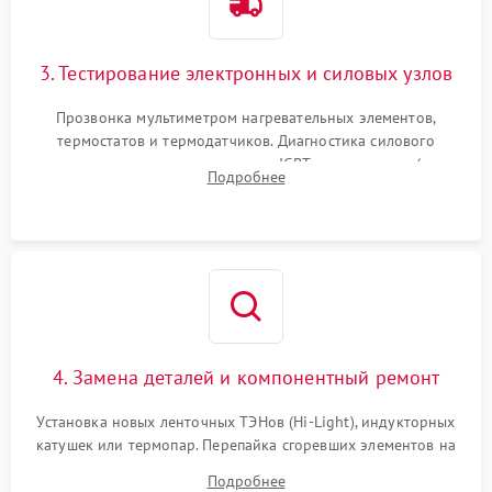
3. Тестирование электронных и силовых узлов
Прозвонка мультиметром нагревательных элементов,
термостатов и термодатчиков. Диагностика силового
модуля, реле, диодных мостов и IGBT-транзисторов (для
Подробнее
индукции). Проверка кранов и газ-контроля (для газовых
панелей).
4. Замена деталей и компонентный ремонт
Установка новых ленточных ТЭНов (Hi-Light), индукторных
катушек или термопар. Перепайка сгоревших элементов на
плате управления, восстановление токопроводящих
Подробнее
дорожек. Очистка контактов и замена поврежденной