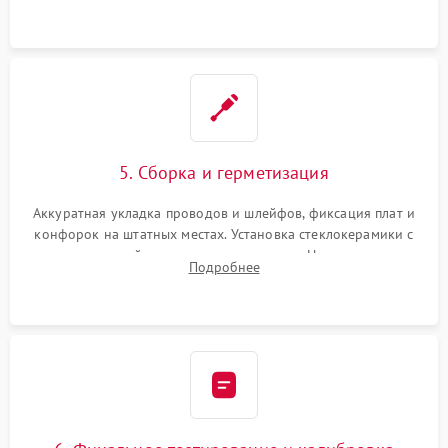
проводки.
5. Сборка и герметизация
Аккуратная укладка проводов и шлейфов, фиксация плат и
конфорок на штатных местах. Установка стеклокерамики с
проверкой равномерности зазоров. Нанесение
Подробнее
термостойкого герметика или укладка уплотнительной
ленты по контуру.