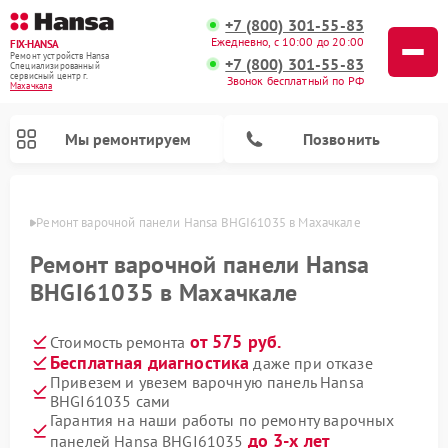
+7 (800) 301-55-83
Ежедневно, с 10:00 до 20:00
FIX-HANSA
Ремонт устройств Hansa
+7 (800) 301-55-83
Специализированный
cервисный центр г.
Звонок бесплатный по РФ
Махачкала
Мы ремонтируем
Позвонить
чкале
Ремонт варочной панели Hansa BHGI61035 в Махачкале
Ремонт варочной панели Hansa
BHGI61035 в Махачкале
от 575 руб.
Стоимость ремонта
Ремонт микроволновых печей Hansa
Ремонт стиральных машин Hansa
Ремонт посудомоечных машин Hansa
Бесплатная диагностика
даже при отказе
Привезем и увезем варочную панель Hansa
BHGI61035 сами
Гарантия на наши работы по ремонту варочных
до 3-х лет
панелей Hansa BHGI61035