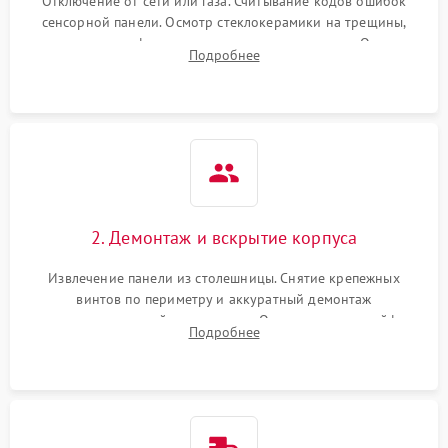
Отключение от сети или газа. Считывание кодов ошибок
сенсорной панели. Осмотр стеклокерамики на трещины,
проверка конфорок на равномерность нагрева. Опрос
Подробнее
клиента о симптомах (не включается, не видит посуду,
щелкает).
2. Демонтаж и вскрытие корпуса
Извлечение панели из столешницы. Снятие крепежных
винтов по периметру и аккуратный демонтаж
стеклокерамической поверхности. Отсоединение шлейфов
Подробнее
сенсорного блока для доступа к силовым платам, катушкам
или ТЭНам.