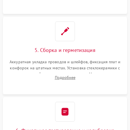
проводки.
5. Сборка и герметизация
Аккуратная укладка проводов и шлейфов, фиксация плат и
конфорок на штатных местах. Установка стеклокерамики с
проверкой равномерности зазоров. Нанесение
Подробнее
термостойкого герметика или укладка уплотнительной
ленты по контуру.