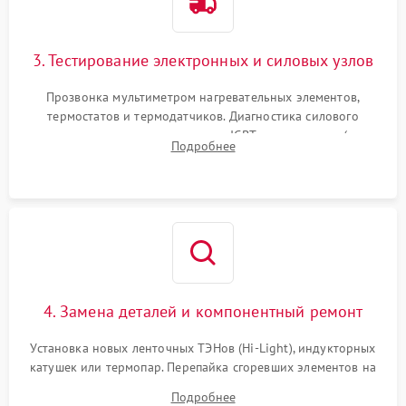
3. Тестирование электронных и силовых узлов
Прозвонка мультиметром нагревательных элементов,
термостатов и термодатчиков. Диагностика силового
модуля, реле, диодных мостов и IGBT-транзисторов (для
Подробнее
индукции). Проверка кранов и газ-контроля (для газовых
панелей).
4. Замена деталей и компонентный ремонт
Установка новых ленточных ТЭНов (Hi-Light), индукторных
катушек или термопар. Перепайка сгоревших элементов на
плате управления, восстановление токопроводящих
Подробнее
дорожек. Очистка контактов и замена поврежденной