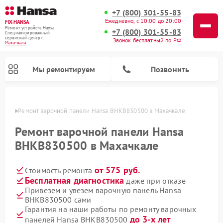
+7 (800) 301-55-83
Ежедневно, с 10:00 до 20:00
FIX-HANSA
Ремонт устройств Hansa
+7 (800) 301-55-83
Специализированный
cервисный центр г.
Звонок бесплатный по РФ
Махачкала
Мы ремонтируем
Позвонить
чкале
Ремонт варочной панели Hansa BHKB830500 в Махачкале
Ремонт варочной панели Hansa
BHKB830500 в Махачкале
от 575 руб.
Стоимость ремонта
Ремонт микроволновых печей Hansa
Ремонт стиральных машин Hansa
Ремонт посудомоечных машин Hansa
Бесплатная диагностика
даже при отказе
Привезем и увезем варочную панель Hansa
BHKB830500 сами
Гарантия на наши работы по ремонту варочных
до 3-х лет
панелей Hansa BHKB830500