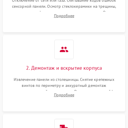
Отключение от сети или газа. Считывание кодов ошибок
сенсорной панели. Осмотр стеклокерамики на трещины,
проверка конфорок на равномерность нагрева. Опрос
Подробнее
клиента о симптомах (не включается, не видит посуду,
щелкает).
2. Демонтаж и вскрытие корпуса
Извлечение панели из столешницы. Снятие крепежных
винтов по периметру и аккуратный демонтаж
стеклокерамической поверхности. Отсоединение шлейфов
Подробнее
сенсорного блока для доступа к силовым платам, катушкам
или ТЭНам.