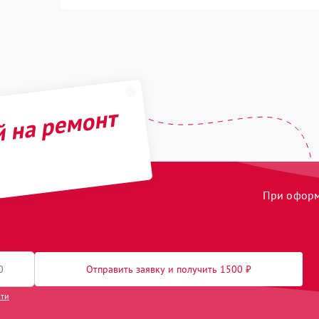
й на ремонт
При оформл
Отправить заявку и получить 1500 ₽
сти