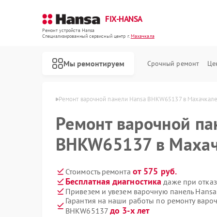
FIX-HANSA
Ремонт устройств Hansa
Специализированный cервисный центр г.
Махачкала
Мы ремонтируем
Срочный ремонт
Це
 Hansa в Махачкале
Ремонт варочной панели Hansa BHKW65137 в Махачкал
Ремонт варочной па
BHKW65137 в Маха
от 575 руб.
Стоимость ремонта
Бесплатная диагностика
даже при отказ
Ремонт духовых шкафов Hansa
Ремонт микроволновых печей Hansa
Ремонт посудомоечных машин Hansa
Ремонт стиральных машин Hansa
Привезем и увезем варочную панель Hans
Гарантия на наши работы по ремонту варо
до 3-х лет
BHKW65137