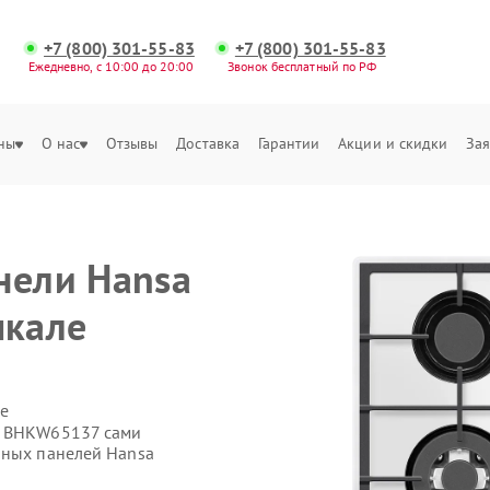
+7 (800) 301-55-83
+7 (800) 301-55-83
Ежедневно, с 10:00 до 20:00
Звонок бесплатный по РФ
ны
О нас
Отзывы
Доставка
Гарантии
Акции и скидки
Зая
е
нели Hansa
чкале
е
a BHKW65137 сами
чных панелей Hansa