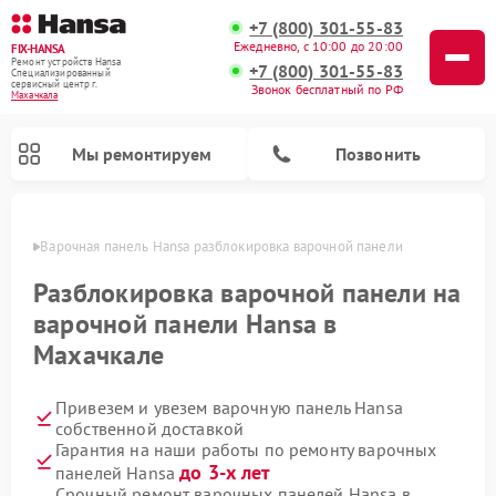
+7 (800) 301-55-83
Ежедневно, с 10:00 до 20:00
FIX-HANSA
Ремонт устройств Hansa
+7 (800) 301-55-83
Специализированный
cервисный центр г.
Звонок бесплатный по РФ
Махачкала
Мы ремонтируем
Позвонить
чкале
Варочная панель Hansa разблокировка варочной панели
Разблокировка варочной панели на
варочной панели Hansa в
Махачкале
Ремонт микроволновых печей Hansa
Ремонт стиральных машин Hansa
Ремонт посудомоечных машин Hansa
Привезем и увезем варочную панель Hansa
собственной доставкой
Гарантия на наши работы по ремонту варочных
до 3-х лет
панелей Hansa
Срочный ремонт варочных панелей Hansa в