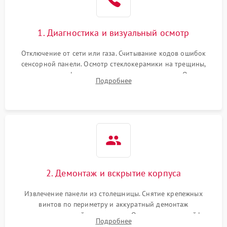
1. Диагностика и визуальный осмотр
Отключение от сети или газа. Считывание кодов ошибок
сенсорной панели. Осмотр стеклокерамики на трещины,
проверка конфорок на равномерность нагрева. Опрос
Подробнее
клиента о симптомах (не включается, не видит посуду,
щелкает).
2. Демонтаж и вскрытие корпуса
Извлечение панели из столешницы. Снятие крепежных
винтов по периметру и аккуратный демонтаж
стеклокерамической поверхности. Отсоединение шлейфов
Подробнее
сенсорного блока для доступа к силовым платам, катушкам