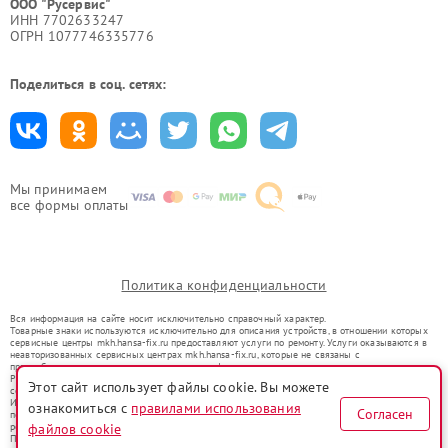
ООО "Русервис"
ИНН 7702633247
ОГРН 1077746335776
Поделиться в соц. сетях:
Мы принимаем
все формы оплаты
Политика конфиденциальности
Вся информация на сайте носит исключительно справочный характер.
Товарные знаки используются исключительно для описания устройств, в отношении которых
сервисные центры mkh.hansa-fix.ru предоставляют услуги по ремонту. Услуги оказываются в
неавторизованных сервисных центрах mkh.hansa-fix.ru, которые не связаны с
правообладателями товарных знаков или их официальными представителями.
Ремонт осуществляется для устройств, уже введенных в гражданский оборот в соответствии
Этот сайт использует файлы cookie. Вы можете
со статьей 1487 ГК РФ.
Использование товарных знаков не преследует цели индивидуализации услуг или введения
ознакомиться с
правилами использования
Согласен
потребителей в заблуждение, а служит для информирования о предоставляемых услугах по
ремонту техники указанных брендов.
файлов cookie
Представленная на сайте информация не является публичной офертой, определяемой