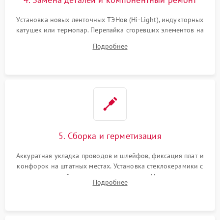
Установка новых ленточных ТЭНов (Hi-Light), индукторных
катушек или термопар. Перепайка сгоревших элементов на
плате управления, восстановление токопроводящих
Подробнее
дорожек. Очистка контактов и замена поврежденной
проводки.
5. Сборка и герметизация
Аккуратная укладка проводов и шлейфов, фиксация плат и
конфорок на штатных местах. Установка стеклокерамики с
проверкой равномерности зазоров. Нанесение
Подробнее
термостойкого герметика или укладка уплотнительной
ленты по контуру.