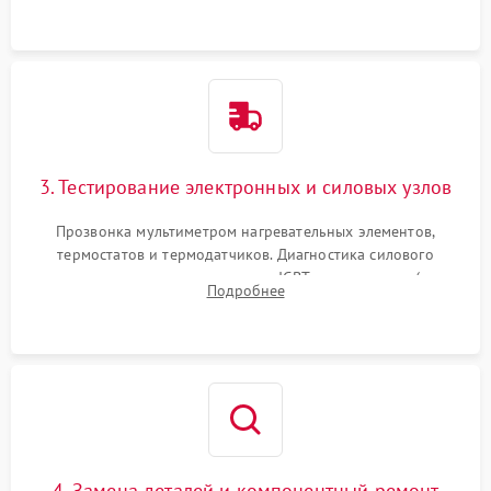
или ТЭНам.
3. Тестирование электронных и силовых узлов
Прозвонка мультиметром нагревательных элементов,
термостатов и термодатчиков. Диагностика силового
модуля, реле, диодных мостов и IGBT-транзисторов (для
Подробнее
индукции). Проверка кранов и газ-контроля (для газовых
панелей).
4. Замена деталей и компонентный ремонт