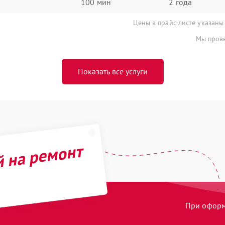
100 мин
2 года
Цены в прайс-листе указаны
Мы прове
Показать все услуги
й на ремонт
При оформл