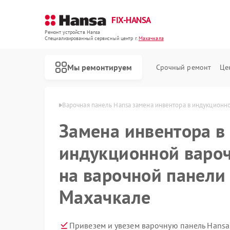
FIX-HANSA
Ремонт устройств Hansa
Специализированный cервисный центр г.
Махачкала
Мы ремонтируем
Срочный ремонт
Це
 Hansa в Махачкале
Варочная панель Hansa замена инвентора в индукционн
Замена инвентора в
индукционной варо
на варочной панели
Махачкале
Ремонт духовых шкафов Hansa
Ремонт микроволновых печей Hansa
Ремонт посудомоечных машин Hansa
Ремонт стиральных машин Hansa
Привезем и увезем варочную панель Hansa