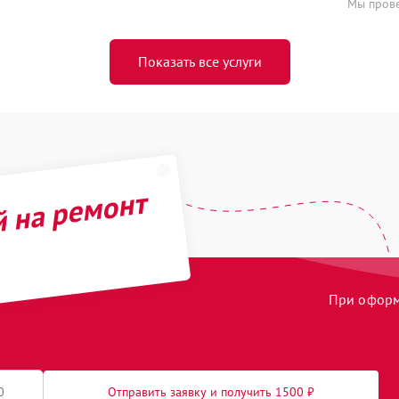
Мы прове
Показать все услуги
й на ремонт
При оформл
Отправить заявку и получить 1500 ₽