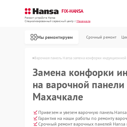
FIX-HANSA
Ремонт устройств Hansa
Специализированный cервисный центр г.
Махачкала
Мы ремонтируем
Срочный ремонт
Це
 Hansa в Махачкале
Варочная панель Hansa замена конфорки индукционной
Замена конфорки и
на варочной панели
Махачкале
Ремонт духовых шкафов Hansa
Ремонт микроволновых печей Hansa
Ремонт посудомоечных машин Hansa
Ремонт стиральных машин Hansa
Привезем и увезем варочную панель Hansa
Гарантия на наши работы по ремонту вар
Срочный ремонт варочных панелей Hansa в